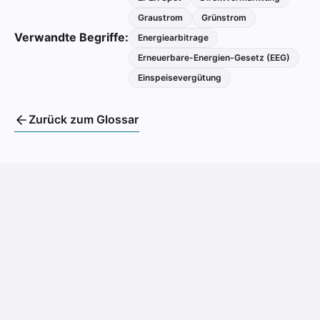
Graustrom
Grünstrom
Verwandte Begriffe:
Energiearbitrage
Erneuerbare-Energien-Gesetz (EEG)
Einspeisevergütung
Zurück zum Glossar
ihre Stromkosten dauerhaft zu
senken und ihre CO₂-Ziele zu erreichen.
modernen Batteriespeichersystemen, prognosebasierter
Orchestrierung und Direktvermarktung am Strommarkt