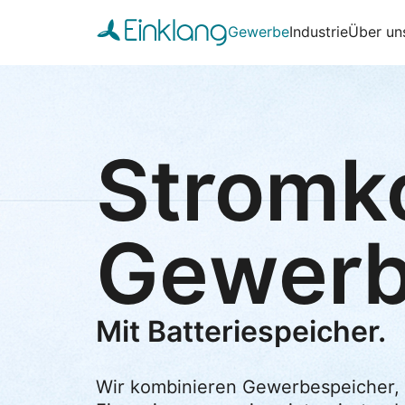
Gewerbe
Industrie
Über un
Stromk
Gewerb
Mit Batteriespeicher.
Ohne Kapitalbindung.
Wir kombinieren Gewerbespeicher, 
Lastspitzen kappen.