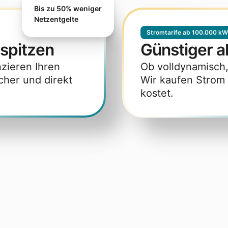
Bis zu 50% weniger
Netzentgelte
Stromtarife ab 100.000 k
tspitzen
Günstiger a
nzieren Ihren
Ob volldynamisch, s
cher und direkt
Wir kaufen Strom 
kostet.