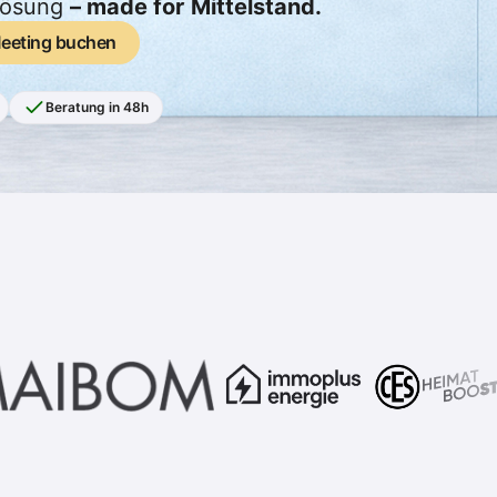
 Lösung
– made for Mittelstand.
alyse starten
eeting buchen
Meeting buchen
en sparen.
Beratung in 48h
roduktion.
Das Problem: St