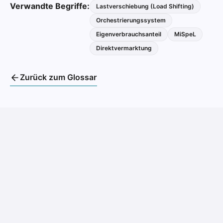
Verwandte Begriffe:
Lastverschiebung (Load Shifting)
Orchestrierungssystem
Eigenverbrauchsanteil
MiSpeL
Direktvermarktung
Zurück zum Glossar
ihre Stromkosten dauerhaft zu
senken und ihre CO₂-Ziele zu erreichen.
modernen Batteriespeichersystemen, prognosebasierter
Orchestrierung und Direktvermarktung am Strommarkt