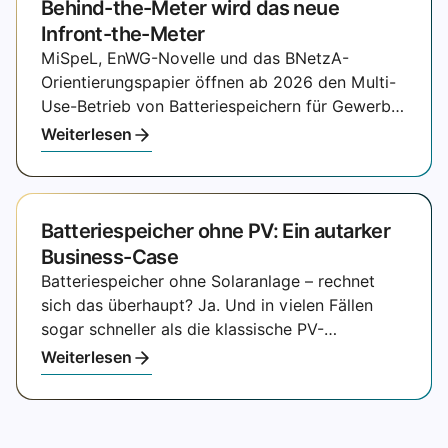
Behind-the-Meter wird das neue
Infront-the-Meter
MiSpeL, EnWG-Novelle und das BNetzA-
Orientierungspapier öffnen ab 2026 den Multi-
Use-Betrieb von Batteriespeichern für Gewerbe
und Industrie.
Weiterlesen
Batteriespeicher ohne PV: Ein autarker
Business-Case
Batteriespeicher ohne Solaranlage – rechnet
sich das überhaupt? Ja. Und in vielen Fällen
sogar schneller als die klassische PV-
Kombination. Wer die richtigen Hebel kennt
Weiterlesen
erschließt einen Business Case, der vollständig
unabhängig vom Wetter funktioniert.