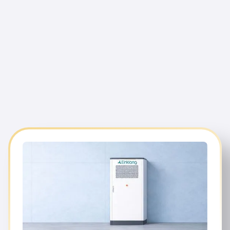
ihre Stromkosten dauerhaft zu
senken und ihre CO₂-Ziele zu erreichen.
modernen Batteriespeichersystemen, prognosebasierter
Orchestrierung und Direktvermarktung am Strommarkt