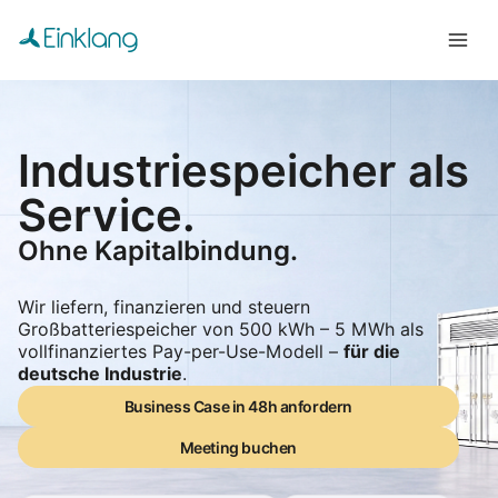
Industriespeicher als
Service.
Ohne Kapitalbindung.
Spitzenlastkosten halbieren.
500 kWh bis 5 MWh.
Wir liefern, finanzieren und steuern
Großbatteriespeicher von 500 kWh – 5 MWh als
Netzentgelte dauerhaft senken.
vollfinanziertes Pay-per-Use-Modell –
für die
0 € Investition.
deutsche Industrie
.
Ohne Kapitalbindung.
Business Case in 48h anfordern
Business Case in 48h anfordern
Meeting buchen
Meeting buchen