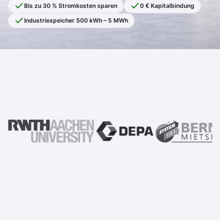
Bis zu 30 % Stromkosten sparen
0 € Kapitalbindung
Industriespeicher 500 kWh – 5 MWh
Warum Industriestrompreise 2026 über
Wettbewerbsfähigkeit entscheiden.
Energieintensive Betriebe in Deutschland kämpfen mit
drei Faktorengleichzeitig: volatile Marktpreise,
steigende Netzentgelte und hohe Leistungspreise.
Klassische Stromverträge können das nicht abfedern.