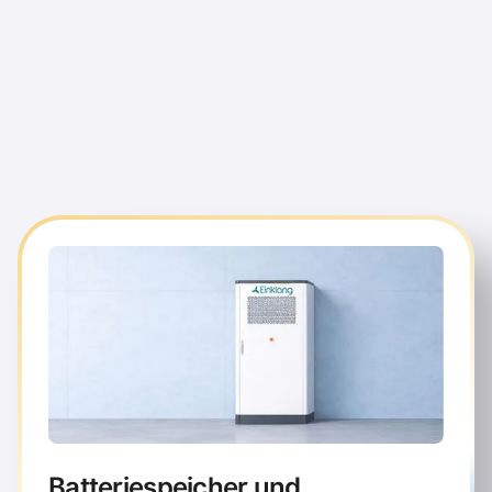
ihre Stromkosten dauerhaft zu
senken und ihre CO₂-Ziele zu erreichen.
modernen Batteriespeichersystemen, prognosebasierter
Orchestrierung und Direktvermarktung am Strommarkt
Batteriespeicher und