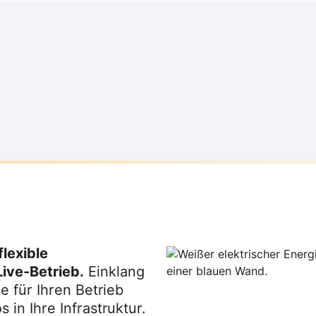
n dauerhaft zu senken und ihre CO₂-Ziele zu erreichen.
prognosebasierter Orchestrierung und Direktvermarktu
lexible
ive-Betrieb.
Einklang
e für Ihren Betrieb
 in Ihre Infrastruktur.