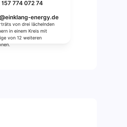
 157 774 072 74
o@einklang-energy.de