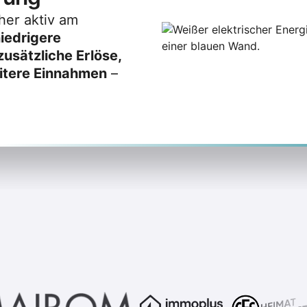
her aktiv am
iedrigere
zusätzliche Erlöse,
itere Einnahmen
–