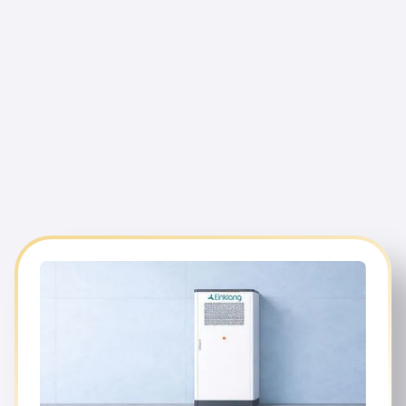
ihre Stromkosten dauerhaft zu
senken und ihre CO₂-Ziele zu erreichen.
modernen Batteriespeichersystemen, prognosebasierter
Orchestrierung und Direktvermarktung am Strommarkt