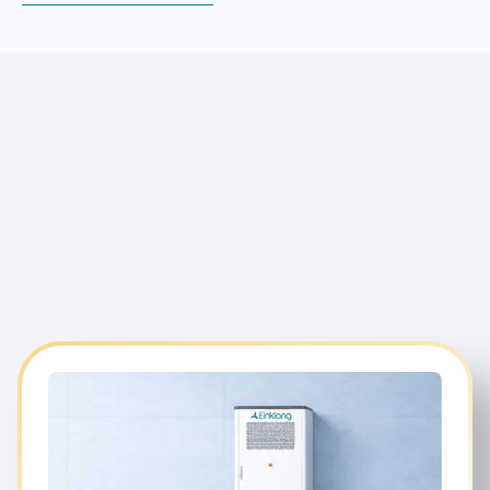
ihre Stromkosten dauerhaft zu
senken und ihre CO₂-Ziele zu erreichen.
modernen Batteriespeichersystemen, prognosebasierter
Orchestrierung und Direktvermarktung am Strommarkt