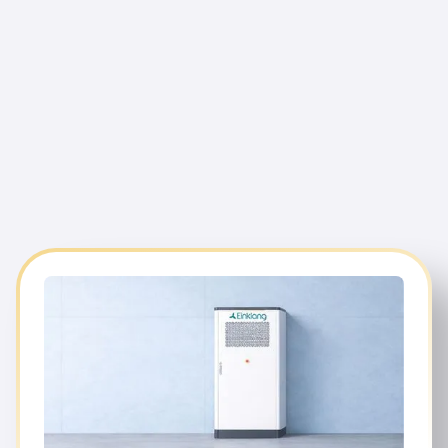
ihre Stromkosten dauerhaft zu
senken und ihre CO₂-Ziele zu erreichen.
modernen Batteriespeichersystemen, prognosebasierter
Orchestrierung und Direktvermarktung am Strommarkt