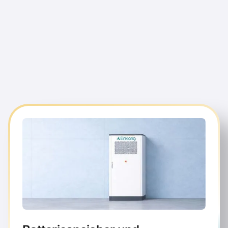
ihre Stromkosten dauerhaft zu
senken und ihre CO₂-Ziele zu erreichen.
modernen Batteriespeichersystemen, prognosebasierter
Orchestrierung und Direktvermarktung am Strommarkt