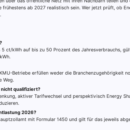
 über das öffentliche Netz mit ihren Nachbarn teilen und 
rühestens ab 2027 realistisch sein. Wer jetzt prüft, ob En
.
?
s 5 ct/kWh auf bis zu 50 Prozent des Jahresverbrauchs, gült
 kWh.
n KMU-Betriebe erfüllen weder die Branchenzugehörigkeit n
ge Weg.
icht qualifiziert?
enkung, aktiver Tarifwechsel und perspektivisch Energy S
duzieren.
ntlastung 2026?
auptzollamt mit Formular 1450 und gilt für das jeweils abge