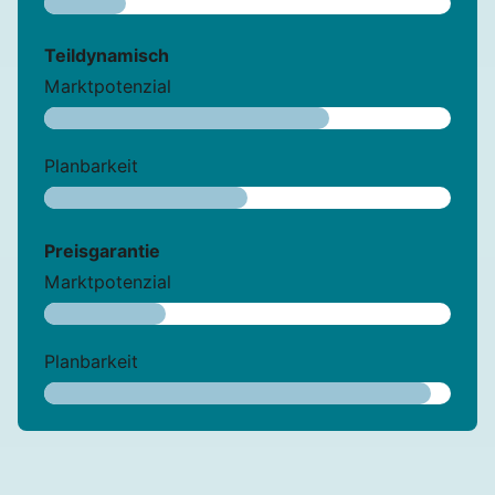
Teildynamisch
Marktpotenzial
Planbarkeit
Preisgarantie
Marktpotenzial
Planbarkeit