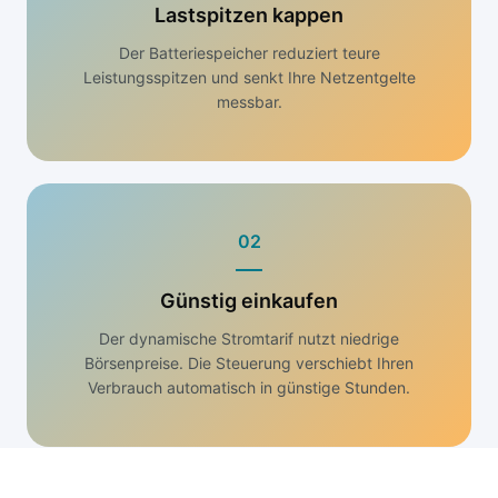
Lastspitzen kappen
Der Batteriespeicher reduziert teure
Leistungsspitzen und senkt Ihre Netzentgelte
messbar.
02
Günstig einkaufen
Der dynamische Stromtarif nutzt niedrige
Börsenpreise. Die Steuerung verschiebt Ihren
Verbrauch automatisch in günstige Stunden.